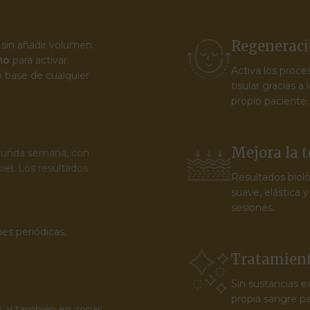
Regeneració
 sin añadir volumen.
mo
para activar
Activa los proce
o base de cualquier
tisular gracias a
propio paciente.
Mejora la 
segunda semana, con
piel. Los resultados
Resultados bioló
suave, elástica y
sesiones.
es periódicas,
Tratamient
Sin sustancias e
propia sangre pa
s
, y también en zonas