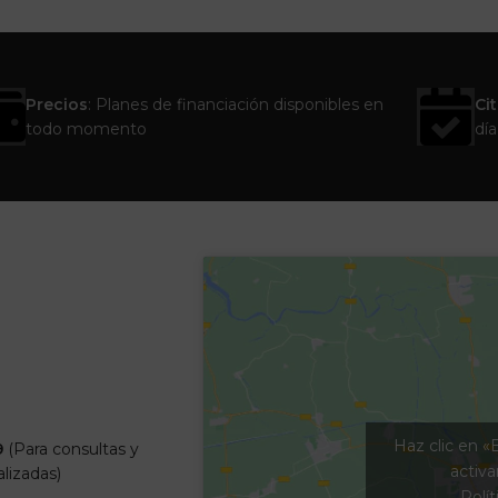
Precios
: Planes de financiación disponibles en
Ci
todo momento
día
Haz clic en «
9
(Para consultas y
activ
alizadas)
Polít