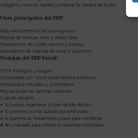
colágeno, renovar tejidos y mejorar la calidad de la piel.
Usos principales del PRP:
Rejuvenecimiento facial progresivo
Mejora de textura, tono y elasticidad
Tratamiento de cuello, escote y manos
Atenuación de marcas de acné y cicatrices
Ventajas del PRP Facial:
100% biológico y seguro
Compatible con otros tratamientos estéticos
Resultados naturales y sostenibles
Mejora la piel sin aportar volumen
Cuándo elegirlo:
✔ Si buscas regenerar tu piel desde dentro
✔ Si prefieres evitar sustancias artificiales
✔ Si quieres un tratamiento base para combinar
✘ No indicado para relleno ni volumen inmediato