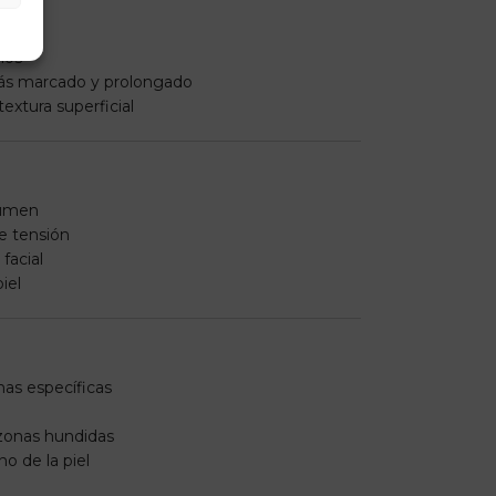
das
nos
 más marcado y prolongado
textura superficial
lumen
de tensión
facial
iel
as específicas
r zonas hundidas
o de la piel