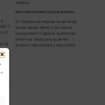
médica.
REJUVENECIMIENTO CELULAR NATURAL:
 y
El objetivo es mejorar la salud de
dan 3
la piel desde dentro, sin alterar
as un
la expresión ni aplicar sustancias
externas. Ideal para quienes
ún la
buscan naturalidad y seguridad.
a
 o
s