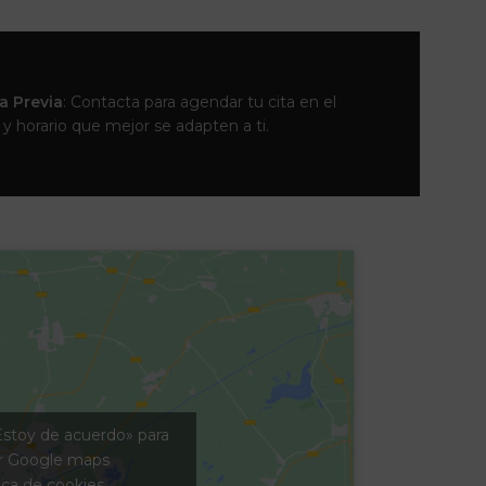
ta Previa
: Contacta para agendar tu cita en el
 y horario que mejor se adapten a ti.
Estoy de acuerdo» para
ar Google maps
ica de cookies