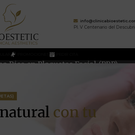
info@clinicabioestetic.c
Pl. V Centenario del Descubr
CULAR
PROMOCIONES
PEDIR CITA
a Rico en Plaquetas Facial (PRP)
Estética Facial
Plasma Rico en Plaquetas Facial (PRP)
UETAS)
natural
con tu