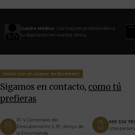
Cuadro Médico
: Los mejores profesionales a
tu disposición en nuestra clínica
Habla con un asesor de Bioestetic
Sigamos en contacto,
como tú
prefieras
Pl. V Centenario del
699 326 78
Descubrimiento 5, Bº, Arroyo de
citas person
la Encomienda.