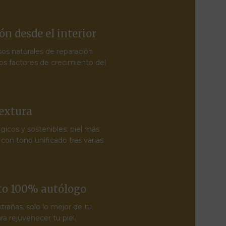
n desde el interior
sos naturales de reparación
 los factores de crecimiento del
textura
gicos y sostenibles: piel más
 con tono unificado tras varias
o 100% autólogo
xtrañas, solo lo mejor de tu
ra rejuvenecer tu piel.