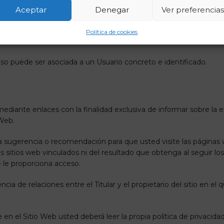
Aceptar
Denegar
Ver preferencia
s da acceso a la red.
Política de cookies
.
o puede ser asociada a un Usuario concreto e identificado.
mediante enlaces con la finalidad exclusiva de informar sobre la 
 Web.
 sugerencia o recomendación para que usted visite las páginas w
los sitios web vinculados ni del resultado que obtenga al seguir l
e le proporciona acceso.
ia de relaciones entre el Titular y el propietario del sitio en el 
n el Sitio Web usted deberá leer la propia política de privacida