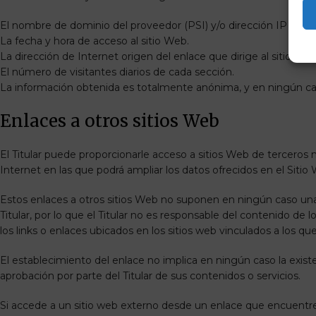
El nombre de dominio del proveedor (PSI) y/o dirección IP que le
La fecha y hora de acceso al sitio Web.
La dirección de Internet origen del enlace que dirige al sitio Web
El número de visitantes diarios de cada sección.
La información obtenida es totalmente anónima, y en ningún cas
Enlaces a otros sitios Web
El Titular puede proporcionarle acceso a sitios Web de terceros 
Internet en las que podrá ampliar los datos ofrecidos en el Sitio
Estos enlaces a otros sitios Web no suponen en ningún caso una
Titular, por lo que el Titular no es responsable del contenido de 
los links o enlaces ubicados en los sitios web vinculados a los qu
El establecimiento del enlace no implica en ningún caso la existenc
aprobación por parte del Titular de sus contenidos o servicios.
Si accede a un sitio web externo desde un enlace que encuentre e