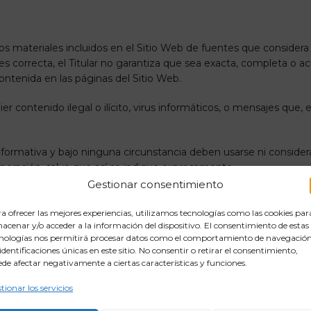
los materiales incluidos en el Sitio Web de fuentes que considera 
 correcta, el Titular no garantiza que sea exacta, completa o ac
ontenida en las páginas del Sitio Web.
er contenido ilegal o ilícito, virus informáticos, o mensajes que, 
formativa y bajo ninguna circunstancia deben usarse ni consider
operación, salvo que así se indique expresamente.
Gestionar consentimiento
 restringir el contenido del Sitio Web, los vínculos o la informaci
a ofrecer las mejores experiencias, utilizamos tecnologías como las cookies par
acenar y/o acceder a la información del dispositivo. El consentimiento de estas
nologías nos permitirá procesar datos como el comportamiento de navegación
 derivarse de la utilización de la información del Sitio Web o de l
 identificaciones únicas en este sitio. No consentir o retirar el consentimiento,
de afectar negativamente a ciertas características y funciones.
tionar los servicios
os visitantes del Sitio Web: