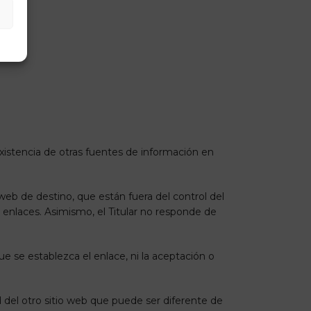
s
existencia de otras fuentes de información en
eb de destino, que están fuera del control del
os enlaces. Asimismo, el Titular no responde de
que se establezca el enlace, ni la aceptación o
d del otro sitio web que puede ser diferente de