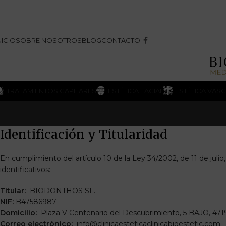
NICIO
SOBRE NOSOTROS
BLOG
CONTACTO
TRATAMIENTOS CAPILARES
ESTÉTICA FACIAL
ESTÉTICA VAS
Identificación y Titularidad
En cumplimiento del artículo 10 de la Ley 34/2002, de 11 de julio
identificativos:
Titular:
BIODONTHOS SL.
NIF:
B47586987
Domicilio:
Plaza V Centenario del Descubrimiento, 5 BAJO, 47195
Correo electrónico:
info@clinicaesteticaclinicabioestetic.com